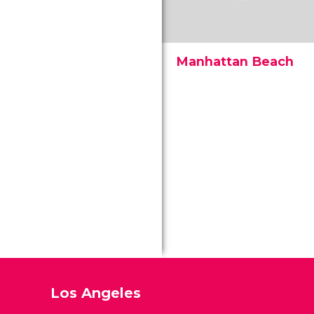
Manhattan Beach
Manhattan Beach é uma
praia tranquila com
ambiente elegante
frequentada pela classe
alta que passeia em busca
de sol e relax.
Los Angeles