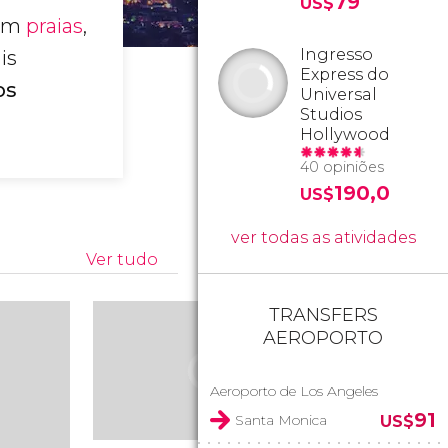
79
US$
om
praias
,
Ingresso
is
Express do
os
Universal
Studios
Hollywood
40 opiniões
190,0
US$
ver todas as atividades
Ver tudo
TRANSFERS
AEROPORTO
Aeroporto de Los Angeles
91
Santa Monica
US$