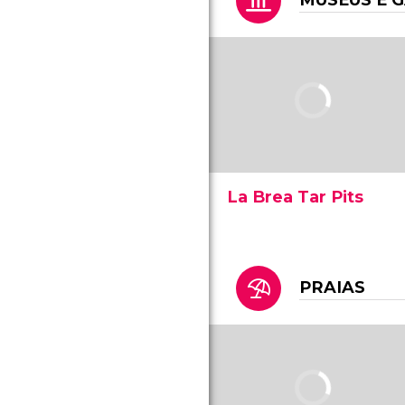
MUSEUS E 
as atrações, preços e
horários do parque de Los
Angeles.
La Brea Tar Pits
O Museu La Brea Tar Pits
oferece a possibilidade de
viajar no tempo até a pré-
história de Los Angeles
PRAIAS
para seguir os passos de
alguns animais extintos.