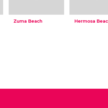
Zuma Beach
Hermosa Bea
Zuma Beach é uma das
Localizada na faixa 
maiores e mais populares
que une Manhattan
praias de Los Angeles,
a Redondo Beach,
conhecida por sua areia
Hermosa Beach é 
branca e águas cristalinas
agradável praia de ar
com grandes ondas. Saiba
com um estilo mui
mais.
particular.