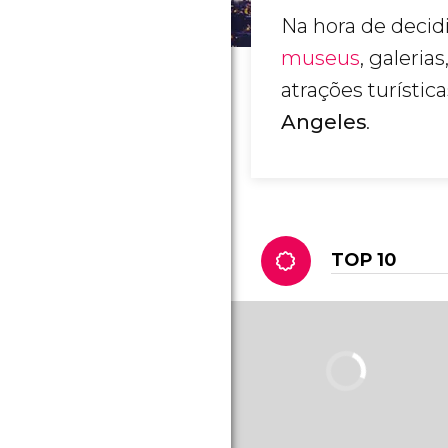
Na hora de decid
museus
, galerias
atrações turístic
Angeles
.
TOP 10