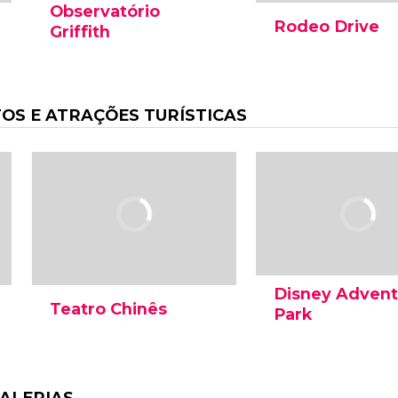
Observatório
Rodeo Drive
Griffith
Frequentada por est
O Observatório Griffith não
de cinema e osten
só é um dos observatórios
exclusivas vitrines 
astronômicos mais
marcas de luxo, Ro
S E ATRAÇÕES TURÍSTICAS
famosos do mundo, como
Drive é a rua de loj
é o lugar que oferece as
exclusiva de Los An
melhores vistas de Los
Angeles.
Disney Advent
Teatro Chinês
Park
O Teatro Chinês de
O parque Disney
Hollywood é o cinema
Adventure de Los A
mais famoso do mundo.
reúne atrações
Lugar de estreia dos filmes
emocionantes,