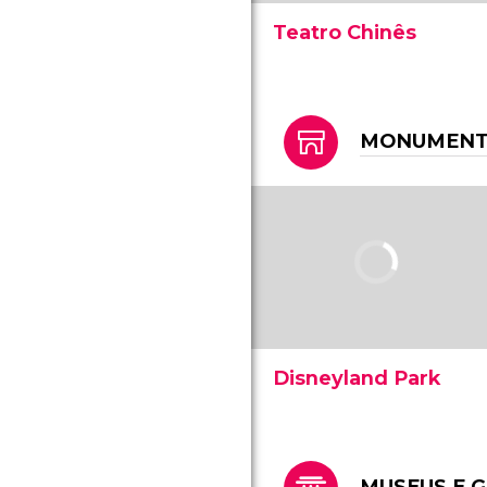
Teatro Chinês
O Teatro Chinês de
Hollywood é o cinema
mais famoso do mundo.
Lugar de estreia dos filmes
MONUMENTO
mais importantes, todos
os artistas sonham em
estar ali.
Disneyland Park
Disneyland Park foi o
parque dos sonhos de
Walt Disney que se tornou
realidade. Saiba mais sobre