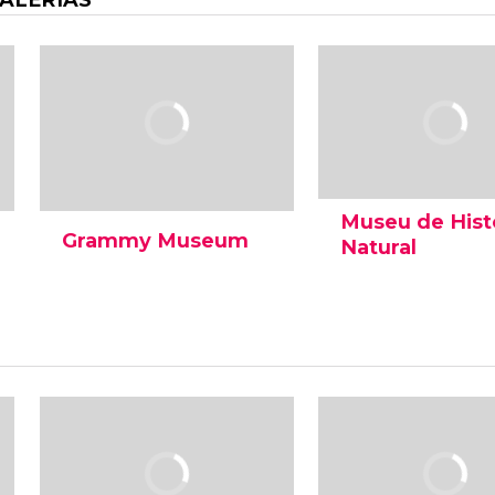
GALERIAS
mais importantes, todos
espetáculos e simul
os artistas sonham em
Conheça o preço, h
estar ali.
e localização em L
Angeles.
Museu de Hist
Grammy Museum
Natural
Inaugurado em 2008 para
O Museu de Históri
celebrar o 50º aniversário
Natural de Los Ange
dos Prêmios Grammy, o
oferece aos visitant
Grammy Museum é um
possibilidade de exp
museu dinâmico que
natureza por meio 
pretende inspirar seus
completas coleções
visitantes.