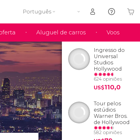
Português
oferta
Aluguel de carros
Voos
O seu carrinho está vazio
Ingresso do
Universal
Studios
Hollywood
624 opiniões
110,0
US$
Tour pelos
estúdios
Warner Bros.
de Hollywood
582 opiniões