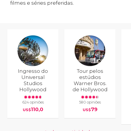
filmes e séries preferidas.
Ingresso do
Tour pelos
Universal
estúdios
Studios
Warner Bros.
Hollywood
de Hollywood
624 opiniões
580 opiniões
110,0
79
US$
US$