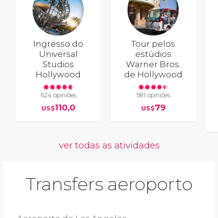
Ingresso do
Tour pelos
Universal
estúdios
Studios
Warner Bros.
Hollywood
de Hollywood
624 opiniões
581 opiniões
110,0
79
US$
US$
ver todas as atividades
Transfers aeroporto