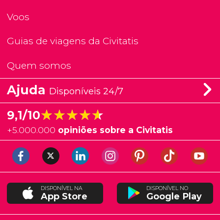
Voos
Guias de viagens da Civitatis
Quem somos
Ajuda
Disponíveis 24/7
★★★★★
★★★★★
9,1/10
+
5.000.000
opiniões sobre a Civitatis
DISPONÍVEL NA
DISPONÍVEL NO
App Store
Google Play