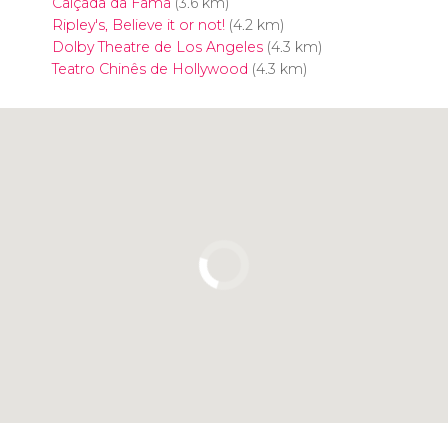
Calçada da Fama
(3.6 km)
Ripley's, Believe it or not!
(4.2 km)
Dolby Theatre de Los Angeles
(4.3 km)
Teatro Chinês de Hollywood
(4.3 km)
Clique para usar o mapa